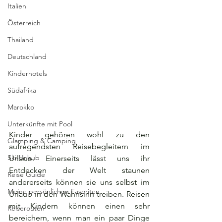
Italien
Österreich
Thailand
Deutschland
Kinderhotels
Südafrika
Marokko
Unterkünfte mit Pool
Kinder gehören wohl zu den 
Glamping & Camping
aufregendsten Reisebegleitern im 
Ski-Urlaub
Urlaub. Einerseits lässt uns ihr 
Entdecken der Welt staunen 
Reise Guide
andererseits können sie uns selbst im 
Meine persönlichen Favoriten
Urlaub in den Wahnsinn treiben. Reisen 
mit Kindern können einen sehr 
Reiserouten
bereichern, wenn man ein paar Dinge 