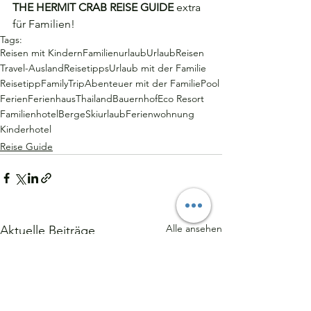
THE HERMIT CRAB REISE GUIDE
 extra 
für Familien!
Tags:
Reisen mit Kindern
Familienurlaub
Urlaub
Reisen
Travel-Ausland
Reisetipps
Urlaub mit der Familie
Reisetipp
FamilyTrip
Abenteuer mit der Familie
Pool
Ferien
Ferienhaus
Thailand
Bauernhof
Eco Resort
Familienhotel
Berge
Skiurlaub
Ferienwohnung
Kinderhotel
Reise Guide
Alle ansehen
Aktuelle Beiträge