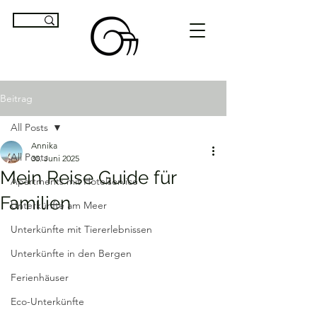
Beitrag
All Posts
Annika
All Posts
30. Juni 2025
Mein Reise Guide für
Apartments mit Hotelservice
Familien
Unterkünfte am Meer
Unterkünfte mit Tiererlebnissen
Unterkünfte in den Bergen
Ferienhäuser
Eco-Unterkünfte