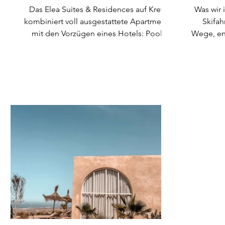
Kretas
Das Elea Suites & Residences auf Kreta
Was wir 
kombiniert voll ausgestattete Apartments
Skifah
mit den Vorzügen eines Hotels: Pool,
Wege, en
Frühstücksservice und ein klar gestaltetes,
in dem 
skandinavisch angehauchtes Interieur. Die
willkom
Anlage eignet sich besonders für
im Tillg
Familien, die Wert auf schönes Interior,
ein 4-S
Funktionalität und eine gut angebundene
Apartment
Lage legen.
Saun