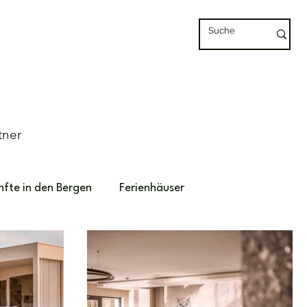
tner
nfte in den Bergen
Ferienhäuser
Marokko
Unterkünfte mit Pool
rtugal
Spanien
Urlaub auf dem Bauernhof