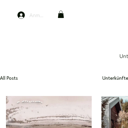
Anmelden
Unt
All Posts
Apartments mit Hotelservice
Unterkünft
Eco-Unterkünfte
Italien
Österreich
Thai
Glamping & Camping
Ski-Urlaub
Reise Guid