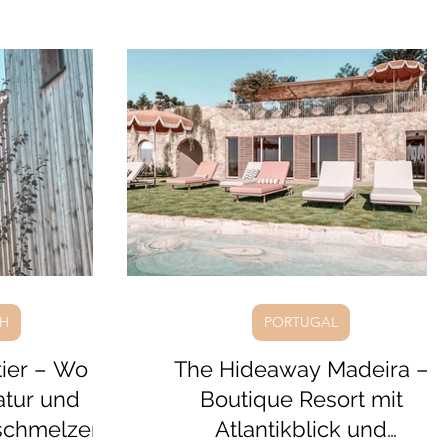
die Annehmlichkeiten eines
 vom Hof, eine
hochwertigen Wellnesshotels genießen
 Mitmachen und
möchten. Hier wohnt ihr in großzügigen
lien im Sommer
Apartments, Chalets oder Familiensuiten
htes Süditalien,
und entscheidet selbst, wie viel Service ih
nd ideal
nutzen möchtet.
CH
PORTUGAL
ier – Wo
The Hideaway Madeira –
atur und
Boutique‍ Resort mit
rschmelzen
Atlantikblick und