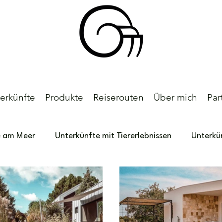
erkünfte
Produkte
Reiserouten
Über mich
Par
e am Meer
Unterkünfte mit Tiererlebnissen
Unterkü
land
Deutschland
Kinderhotels
Südafrika
e
Meine persönlichen Favoriten
Reiserouten
Po