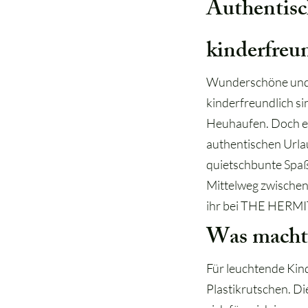
Authentisc
kinderfreu
Wunderschöne und au
kinderfreundlich si
Heuhaufen. Doch es 
authentischen Urlau
quietschbunte Spaß
Mittelweg zwischen 
ihr bei THE HERMI
Was macht 
Für leuchtende Kind
Plastikrutschen. Di