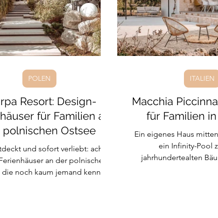
 Lanka
Indonesien
Hundefreundlich
Kroatien
POLEN
ITALIEN
rpa Resort: Design-
Macchia Piccinna:
häuser für Familien an
für Familien i
 polnischen Ostsee
Ein eigenes Haus mitten
ein Infinity-Pool
deckt und sofort verliebt: acht
jahrhundertealten Bä
Ferienhäuser an der polnischen
türkisblaue Meer nur f
 die noch kaum jemand kennt.
entfernt. Die Macchia P
Holz außen, viel Licht und Ruhe
kleines Agriresort im Sal
Dazu ein beheizter Pool, Sauna
Familie ihr eigenes Häusc
lpool unter freiem Himmel, ein
mit eigener Küche und vi