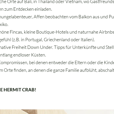
che Orte auf Bali, in Thailand oder Vietnam, wo Gastfreund
en zum Entdecken einladen.
hungelabenteuer, Affen beobachten vom Balkon aus und Pur
xiko.
ne Fincas, kleine Boutique-Hotels und naturnahe Airbnbs f
fühl (z.B. in Portugal, Griechenland oder Italien).
imative Freiheit Down Under. Tipps für Unterkünfte und Stell
entlang endloser Küsten.
Kompromissen, bei denen entweder die Eltern oder die Kin
 Orte finden, an denen die ganze Familie aufblüht, abschal
E HERMIT CRAB!