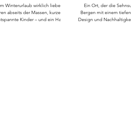
im Winterurlaub wirklich lieben?
Ein Ort, der die Sehns
ren abseits der Massen, kurze
Bergen mit einem tiefen 
tspannte Kinder – und ein Haus,
Design und Nachhaltigkeit
man sich vom ersten Moment an
das BiYou Ecoquartier. Es ist mehr als nur
men fühlt. Genau das haben wir
ein Urlaubsziel; es ist 
a Glück in Obertilliach gefunden:
Konzept, das Familien e
terne-Aparthotel mit Suiten und
Rückzugsort bietet, oh
s, direkt an der Piste, mit Pool,
beim ökologischen 
a und viel Herz für Familien.
einzugehen. Hier trifft 
Design auf Achtsa
Naturerlebn