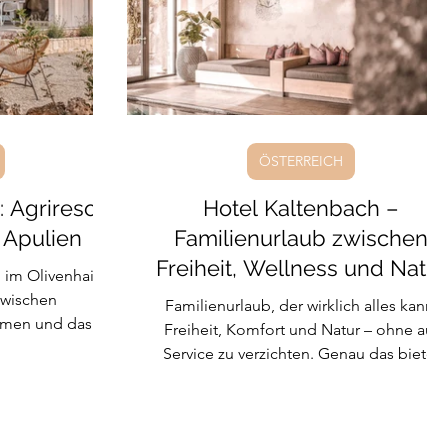
Niederlande
ÖSTERREICH
 Agriresort
Hotel Kaltenbach –
n Apulien
Familienurlaub zwischen
Freiheit, Wellness und Natur
 im Olivenhain,
im Zillertal
 zwischen
Familienurlaub, der wirklich alles kann:
umen und das
Freiheit, Komfort und Natur – ohne auf
ünf Autominuten
Service zu verzichten. Genau das bietet
iccinna ist ein
das Hotel Kaltenbach im Zillertal. Ein Ort
ento, in dem jede
für Familien, die den Platz einer
hen für sich hat,
Ferienwohnung lieben, aber gleichzeitig
el Ruhe ringsum.