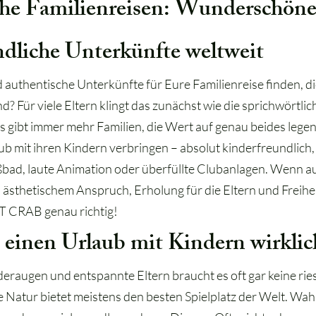
he Familienreisen: Wunderschön
ndliche Unterkünfte weltweit
thentische Unterkünfte für Eure Familienreise finden, die 
nd? Für viele Eltern klingt das zunächst wie die sprichwörtli
gibt immer mehr Familien, die Wert auf genau beides legen
b mit ihren Kindern verbringen – absolut kinderfreundlich
bad, laute Animation oder überfüllte Clubanlagen. Wenn au
ästhetischem Anspruch, Erholung für die Eltern und Freiheit
T CRAB genau richtig!
einen Urlaub mit Kindern wirklic
eraugen und entspannte Eltern braucht es oft gar keine ries
e Natur bietet meistens den besten Spielplatz der Welt. Wah