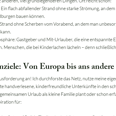
nz anderen, viel grundlegenderen Dingen. Oft reicht schon:
: Ein flach abfallender Strand ohne starke Strömung, an dem
dburgen bauen können.
 Strand ohne Scherben vom Vorabend, an dem man unbesorg
kann.
osphäre: Gastgeber und Mit-Urlauber, die eine entspannte 
. Menschen, die bei Kinderlachen lächeln – denn schließlich 
ziele: Von Europa bis ans andere
usforderung an! Ich durchforste das Netz, nutze meine eig
te handverlesene, kinderfreundliche Unterkünfte in den sc
n gemeinsamen Urlaub als kleine Familie plant oder schon e
piration für: