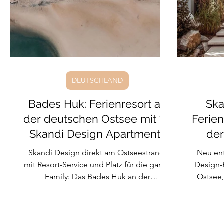
Frankreich
Surf-Urlaub
Griechenland
Sri
DEUTSCHLAND
Bades Huk: Ferienresort an
Ska
der deutschen Ostsee mit 77
Ferien
Skandi Design Apartments
der
direkt am Strand
Skandi Design direkt am Ostseestrand,
Neu ent
mit Resort-Service und Platz für die ganze
Design-
Family: Das Bades Huk an der
Ostsee,
Wismarbucht verbindet 77 helle
Dunkles 
Ferienwohnungen mit Waldspielplatz,
innen. 
Sauna, Marina und 8 km Sandstrand.
und Whir