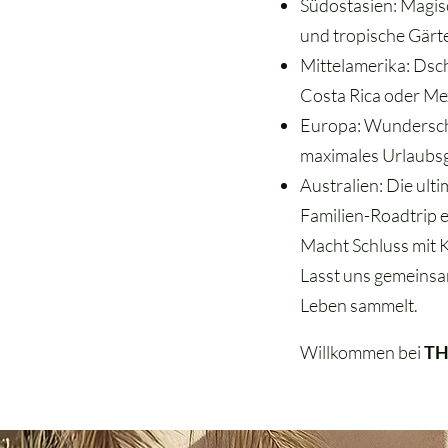
Südostasien: Magis
und tropische Gärt
Mittelamerika: Dsc
Costa Rica oder Me
Europa: Wunderschö
maximales Urlaubsge
Australien: Die ult
Familien-Roadtrip 
Macht Schluss mit 
Lasst uns gemeinsam
Leben sammelt.
Willkommen bei
TH