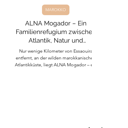
MAROKKO
ALNA Mogador – Ein
Familienrefugium zwischen
Atlantik, Natur und
modernem Design
Nur wenige Kilometer von Essaouira
entfernt, an der wilden marokkanischen
Atlantikküste, liegt ALNA Mogador – ein
Ort, an dem Familien Ruhe, Raum und
echtes Wohlbefinden finden.Was Barbara
und Gregory hier geschaffen haben, ist
mehr als eine Unterkunft: Es ist ein
durchdachtes Zuhause auf Zeit, inspiriert
von ihrer eigenen Sehnsucht nach
Freiheit, Natur und einem Leben, das sich
leicht anfühlt.