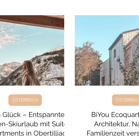
andkasten für die Kinder und ein
Dazu Olivenöl und Wein
iger Strand in zehn Gehminuten.
Cooking Experience zum
ubel, kein Animationsprogramm,
ein Preis, der für Apu
 ein eigenes Haus mit Küche,
überraschend fair ist. Ec
e und ganz viel Natur ringsum.
schön gemacht u
rig geworden? Auf dem Blog
nehme ich dich mit 🐚
ÖSTERREICH
ÖSTERREI
a Glück – Entspannter
BiYou Ecoquart
en-Skiurlaub mit Suiten
Architektur, N
tments in Obertilliach
Familienzeit ve