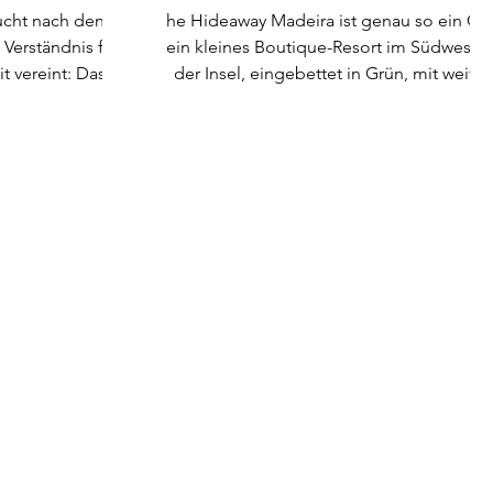
nachhaltigem Design
ucht nach den
he Hideaway Madeira ist genau so ein Ort
Verständnis für
ein kleines Boutique-Resort im Südweste
 vereint: Das ist
der Insel, eingebettet in Grün, mit weiter
Sicht auf den Atlantik und einer
ein durchdachtes
Architektur, die bewusst mit der Natur
inen stilvollen
arbeitet. Ab Spätsommer/Herbst 2026
ne Kompromisse
eröffnet hier ein Boho-inspiriertes
Fußabdruck
Refugium für Familien, Paare und kleine
modernes Alpen-
Gruppen, die Design, Ruhe und Natur
mkeit und
verbinden möchten – mit Meerblick von
is.
fast überall.