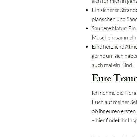
sich für mich in ga
Ein sicherer Strand
planschen und San
Saubere Natur: Ein
Muscheln sammeln 
Eine herzliche Atm
gerne um sich haben
auch mal ein Kind!
Eure Traum
Ich nehme die Hera
Euch auf meiner Sei
ob ihr euren erste
– hier findet ihr Ins