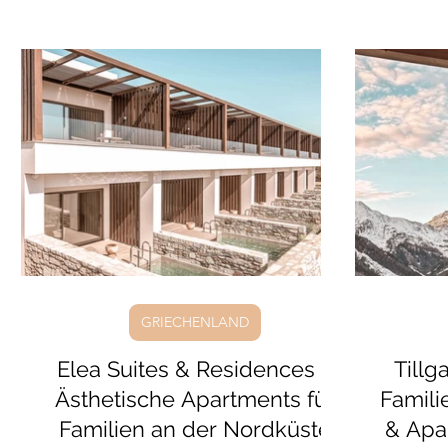
Warum sich das Resort gerade für
großer S
spontane Sommerpläne lohnt und wie ihr
feinsand
euch mit dem Stichwort CRAB eine kleine
Kein Tr
Überraschung sichert, lest ihr hier.
dafür
Terrass
Neugie
GRIECHENLAND
Elea Suites & Residences –
Tillg
Ästhetische Apartments für
Famili
Familien an der Nordküste
& Apar