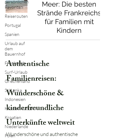
persönlichen
Meer: Die besten
Favoriten
Strände Frankreichs
Reiserouten
für Familien mit
Portugal
Kindern
Spanien
Urlaub auf
dem
Bauernhof
Authentische
Frankreich
Surf-Urlaub
Familienreisen:
Griechenland
Wunderschöne &
Sri Lanka
Indonesien
kinderfreundliche
Hundefreundlich
Kroatien
Unterkünfte weltweit
Niederlande
Wunderschöne und authentische
Polen