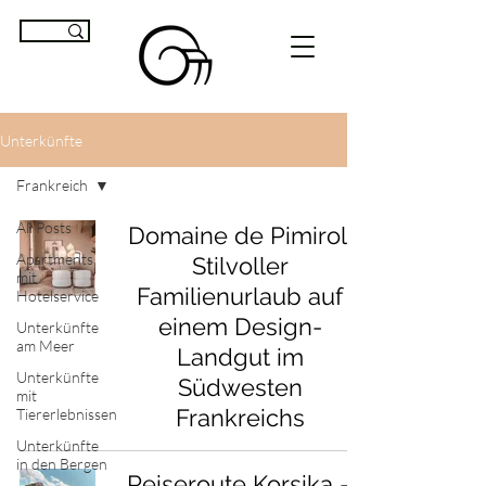
Unterkünfte
Frankreich
All Posts
Domaine de Pimirol:
Apartments
Stilvoller
mit
Familienurlaub auf
Hotelservice
einem Design-
Unterkünfte
am Meer
Landgut im
Unterkünfte
Südwesten
mit
Frankreichs
Tiererlebnissen
Unterkünfte
in den Bergen
Reiseroute Korsika –