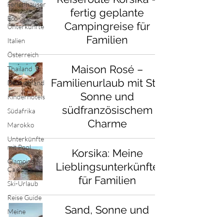
Ferienhäuser
fertig geplante
Eco-
Campingreise für
Unterkünfte
Familien
Italien
Österreich
Maison Rosé –
Thailand
Familienurlaub mit Stil,
Deutschland
Sonne und
Kinderhotels
südfranzösischem
Südafrika
Charme
Marokko
Unterkünfte
mit Pool
Korsika: Meine
Glamping &
Lieblingsunterkünfte
Camping
für Familien
Ski-Urlaub
Reise Guide
Sand, Sonne und
Meine