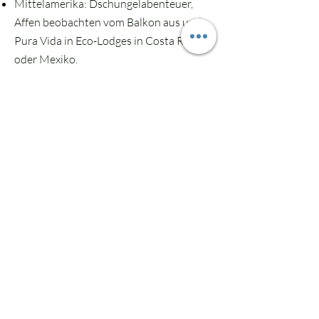
Mittelamerika: Dschungelabenteuer,
Affen beobachten vom Balkon aus und
Pura Vida in Eco-Lodges in Costa Rica
oder Mexiko.
Europa: Wunderschöne Fincas, kleine
Boutique-Hotels und naturnahe Airbnbs
für kürzere Flugzeiten, aber maximales
Urlaubsgefühl (z.B. in Portugal,
Griechenland oder Italien).
Australien: Die ultimative Freiheit Down
Under. Tipps für Unterkünfte und
Stellplätze für den perfekten Familien-
Roadtrip entlang endloser Küsten.
Macht Schluss mit Kompromissen, bei
denen entweder die Eltern oder die
Kinder zurückstecken müssen. Lasst uns
gemeinsam Orte finden, an denen die
ganze Familie aufblüht, abschaltet und