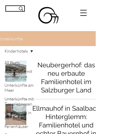
Unterkünfte
Kinderhotels
All Posts
Neubergerhof: das
Apartments mit
neu erbaute
Hotelservice
Familienhotel im
Unterkünfte am
Salzburger Land
Meer
Unterkünfte mit
Tiererlebnissen
Ellmauhof in Saalbach
Unterkünfte in
Hinterglemm:
den Bergen
Familienhotel und
Ferienhäuser
echter Bauernhof in