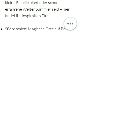
kleine Familie plant oder schon
erfahrene Weltenbummler seid – hier
findet ihr Inspiration für:
Südostasien: Magische Orte auf Bali, in
Thailand oder Vietnam, wo
Gastfreundschaft großgeschrieben wird
und tropische Gärten zum Entdecken
einladen.
Mittelamerika: Dschungelabenteuer,
Affen beobachten vom Balkon aus und
Pura Vida in Eco-Lodges in Costa Rica
oder Mexiko.
Europa: Wunderschöne Fincas, kleine
Boutique-Hotels und naturnahe Airbnbs
für kürzere Flugzeiten, aber maximales
Urlaubsgefühl (z.B. in Portugal,