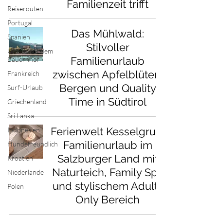
Familienzeit trifft
Reiserouten
Portugal
Das Mühlwald:
Spanien
Stilvoller
Urlaub auf dem
Familienurlaub
Bauernhof
zwischen Apfelblüten,
Frankreich
Bergen und Quality
Surf-Urlaub
Time in Südtirol
Griechenland
Sri Lanka
Ferienwelt Kesselgrub:
Indonesien
Familienurlaub im
Hundefreundlich
Salzburger Land mit
Kroatien
Naturteich, Family Spa
Niederlande
und stylischem Adults
Polen
Only Bereich