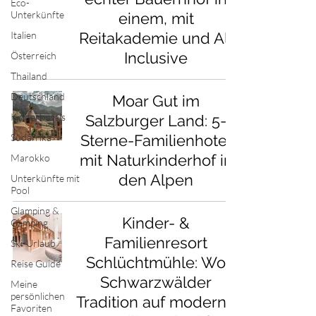
Eco-
Unterkünfte
einem, mit
Italien
Reitakademie und All
Inclusive
Österreich
Thailand
Deutschland
Moar Gut im
Kinderhotels
Salzburger Land: 5-
Südafrika
Sterne-Familienhotel
mit Naturkinderhof in
Marokko
den Alpen
Unterkünfte mit
Pool
Glamping &
Kinder- &
Camping
Familienresort
Ski-Urlaub
Schlüchtmühle: Wo
Reise Guide
Schwarzwälder
Meine
persönlichen
Tradition auf moderne
Favoriten