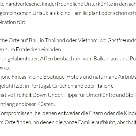
te handverlesene, kinderfreundliche Unterkünfte in den sc
n gemeinsamen Urlaub als kleine Familie plant oder schon e
piration für:
che Orte auf Bali, in Thailand oder Vietnam, wo Gastfreund
en zum Entdecken einladen.
hungelabenteuer, Affen beobachten vom Balkon aus und Pur
xiko.
ne Fincas, kleine Boutique-Hotels und naturnahe Airbnbs f
fühl (z.B. in Portugal, Griechenland oder Italien).
imative Freiheit Down Under. Tipps für Unterkünfte und Stell
entlang endloser Küsten.
Kompromissen, bei denen entweder die Eltern oder die Kin
 Orte finden, an denen die ganze Familie aufblüht, abschal