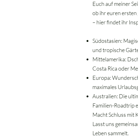
Euch auf meiner Sei
ob ihr euren erste
– hier findet ihr Ins
Südostasien: Magis
und tropische Gärt
Mittelamerika: Dsc
Costa Rica oder Me
Europa: Wunderschö
maximales Urlaubsge
Australien: Die ult
Familien-Roadtrip 
Macht Schluss mit 
Lasst uns gemeinsam
Leben sammelt.