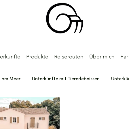
erkünfte
Produkte
Reiserouten
Über mich
Par
e am Meer
Unterkünfte mit Tiererlebnissen
Unterkü
land
Deutschland
Kinderhotels
Südafrika
e
Meine persönlichen Favoriten
Reiserouten
Po