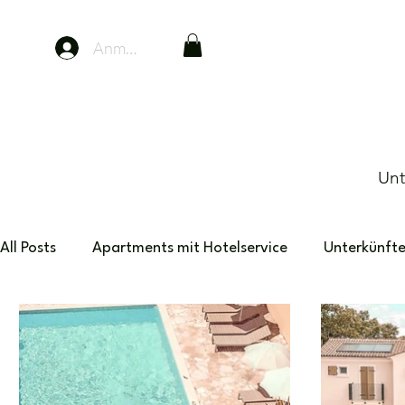
Anmelden
Unt
All Posts
Apartments mit Hotelservice
Unterkünft
Eco-Unterkünfte
Italien
Österreich
Thai
Glamping & Camping
Ski-Urlaub
Reise Guid