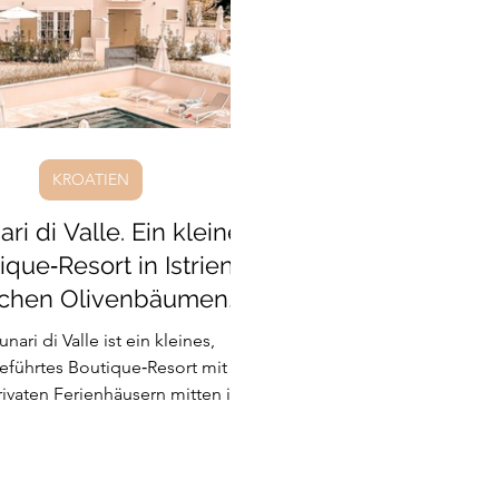
 Lanka
Indonesien
Hundefreundlich
Kroatien
KROATIEN
ari di Valle. Ein kleines
ique‑Resort in Istrien
chen Olivenbäumen,
Weinbergen und
unari di Valle ist ein kleines,
Salzwasserpool
eführtes Boutique‑Resort mit nur
ivaten Ferienhäusern mitten in
Eingebettet in die stille istrische
ndschaft, zwischen uralten
äumen und Weinbergen, fernab