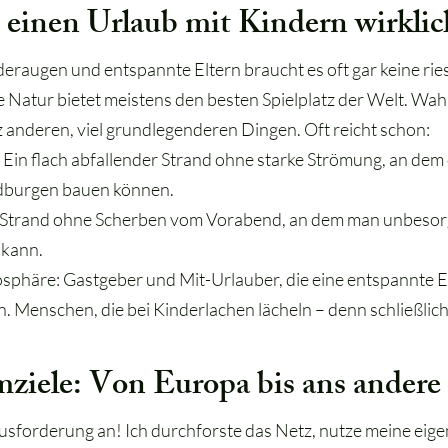
einen Urlaub mit Kindern wirklic
eraugen und entspannte Eltern braucht es oft gar keine ries
e Natur bietet meistens den besten Spielplatz der Welt. Wah
nz anderen, viel grundlegenderen Dingen. Oft reicht schon:
: Ein flach abfallender Strand ohne starke Strömung, an dem
dburgen bauen können.
 Strand ohne Scherben vom Vorabend, an dem man unbesorg
kann.
osphäre: Gastgeber und Mit-Urlauber, die eine entspannte 
. Menschen, die bei Kinderlachen lächeln – denn schließlich 
ziele: Von Europa bis ans andere
usforderung an! Ich durchforste das Netz, nutze meine eig