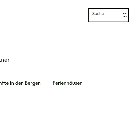
tner
nfte in den Bergen
Ferienhäuser
Marokko
Unterkünfte mit Pool
rtugal
Spanien
Urlaub auf dem Bauernhof