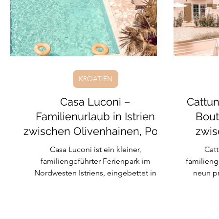
Frankreich
Surf-Urlaub
Griechenland
Sri
KROATIEN
Casa Luconi –
Cattun
Familienurlaub in Istrien
Bout
zwischen Olivenhainen, Pool
zwis
und echtem Zuhause-Gefühl
Casa Luconi ist ein kleiner,
Catt
familiengeführter Ferienpark im
familieng
Nordwesten Istriens, eingebettet in
neun pr
Olivenhaine und Weinberge, nur wenige
Istrien. 
Kilometer vom Meer entfernt. Hier wohnt
La
man nicht in einer Hotelanlage, sondern
Olivenb