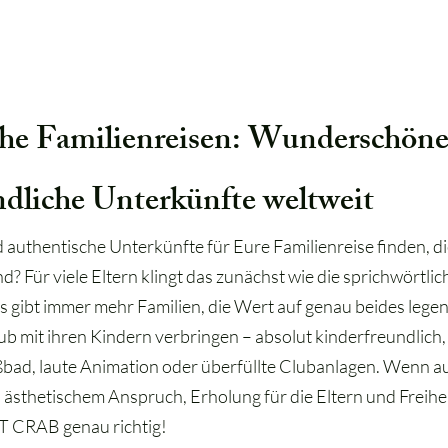
en. Und trotzdem nah an allem,
e Halbinsel so besonders macht:
a, Trüffel, Malvasia und das
ezianische Flair der kleinen
nstädte. Ein Ort, der sich für
en mit Kindern wirklich wie ein
he Familienreisen: Wunderschön
zweites Zuhause anfühlt.
ndliche Unterkünfte weltweit
thentische Unterkünfte für Eure Familienreise finden, die 
nd? Für viele Eltern klingt das zunächst wie die sprichwörtli
gibt immer mehr Familien, die Wert auf genau beides legen
b mit ihren Kindern verbringen – absolut kinderfreundlich
bad, laute Animation oder überfüllte Clubanlagen. Wenn au
ästhetischem Anspruch, Erholung für die Eltern und Freiheit
T CRAB genau richtig!