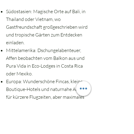
Südostasien: Magische Orte auf Bali, in
Thailand oder Vietnam, wo
Gastfreundschaft großgeschrieben wird
und tropische Gärten zum Entdecken
einladen.
Mittelamerika: Dschungelabenteuer,
Affen beobachten vom Balkon aus und
Pura Vida in Eco-Lodges in Costa Rica
oder Mexiko.
Europa: Wunderschöne Fincas, kleine
Boutique-Hotels und naturnahe Airbnbs
für kürzere Flugzeiten, aber maximales
Urlaubsgefühl (z.B. in Portugal,
Griechenland oder Italien).
Australien: Die ultimative Freiheit Down
Under. Tipps für Unterkünfte und