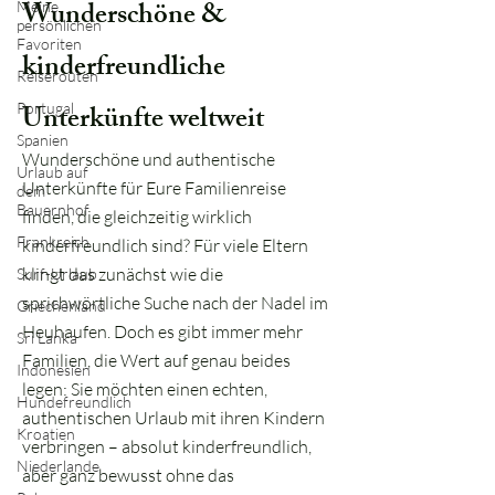
Wunderschöne &
Meine
persönlichen
Favoriten
kinderfreundliche
Reiserouten
Unterkünfte weltweit
Portugal
Spanien
Wunderschöne und authentische
Urlaub auf
Unterkünfte für Eure Familienreise
dem
Bauernhof
finden, die gleichzeitig wirklich
Frankreich
kinderfreundlich sind? Für viele Eltern
klingt das zunächst wie die
Surf-Urlaub
sprichwörtliche Suche nach der Nadel im
Griechenland
Heuhaufen. Doch es gibt immer mehr
Sri Lanka
Familien, die Wert auf genau beides
Indonesien
legen: Sie möchten einen echten,
Hundefreundlich
authentischen Urlaub mit ihren Kindern
Kroatien
verbringen – absolut kinderfreundlich,
Niederlande
aber ganz bewusst ohne das