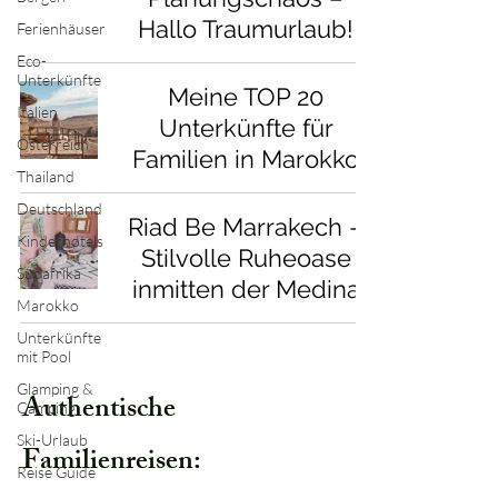
Hallo Traumurlaub!
Ferienhäuser
Eco-
Unterkünfte
Meine TOP 20
Italien
Unterkünfte für
Österreich
Familien in Marokko
Thailand
Deutschland
Riad Be Marrakech –
Kinderhotels
Stilvolle Ruheoase
Südafrika
inmitten der Medina
Marokko
Unterkünfte
mit Pool
Glamping &
Authentische
Camping
Ski-Urlaub
Familienreisen:
Reise Guide