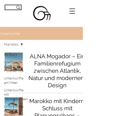
Unterkünfte
Marokko
All Posts
ALNA Mogador – Ein
Apartments
Familienrefugium
mit
zwischen Atlantik,
Hotelservice
Natur und modernem
Unterkünfte
am Meer
Design
Unterkünfte
mit
Tiererlebnissen
Marokko mit Kindern:
Unterkünfte
Schluss mit
in den
Planungschaos –
Bergen