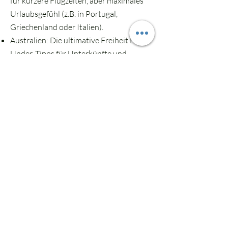
für kürzere Flugzeiten, aber maximales
Urlaubsgefühl (z.B. in Portugal,
Griechenland oder Italien).
Australien: Die ultimative Freiheit Down
Under. Tipps für Unterkünfte und
Stellplätze für den perfekten Familien-
Roadtrip entlang endloser Küsten.
Macht Schluss mit Kompromissen, bei
denen entweder die Eltern oder die
Kinder zurückstecken müssen. Lasst uns
gemeinsam Orte finden, an denen die
ganze Familie aufblüht, abschaltet und
Erinnerungen fürs Leben sammelt.
Willkommen bei
THE HERMIT CRAB!