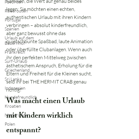
Familien, die Wert auf genau beides
Favoriten
legen: Sie möchten einen echten,
Reiserouten
authentischen Urlaub mit ihren Kindern
Portugal
verbringen – absolut kinderfreundlich,
Spanien
aber ganz bewusst ohne das
Urlaub auf dem
quietschbunte Spaßbad, laute Animation
Bauernhof
oder überfüllte Clubanlagen. Wenn auch
Frankreich
ihr den perfekten Mittelweg zwischen
Surf-Urlaub
ästhetischem Anspruch, Erholung für die
Griechenland
Eltern und Freiheit für die Kleinen sucht,
Sri Lanka
seid ihr bei THE HERMIT CRAB genau
Indonesien
richtig!
Hundefreundlich
Was macht einen Urlaub
Kroatien
mit Kindern wirklich
Niederlande
Polen
entspannt?