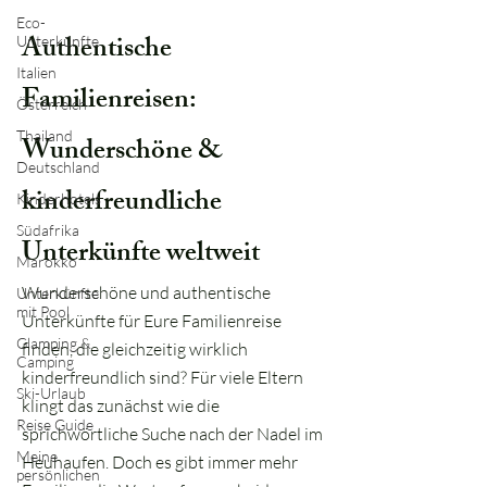
Eco-
Authentische
Unterkünfte
Italien
Familienreisen:
Österreich
Thailand
Wunderschöne &
Deutschland
kinderfreundliche
Kinderhotels
Südafrika
Unterkünfte weltweit
Marokko
Wunderschöne und authentische
Unterkünfte
mit Pool
Unterkünfte für Eure Familienreise
Glamping &
finden, die gleichzeitig wirklich
Camping
kinderfreundlich sind? Für viele Eltern
Ski-Urlaub
klingt das zunächst wie die
Reise Guide
sprichwörtliche Suche nach der Nadel im
Meine
Heuhaufen. Doch es gibt immer mehr
persönlichen