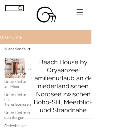
Unterkünfte
Niederlande
All Posts
Beach House by
Apartments mit
Oryaanzee:
Hotelservice
Familienurlaub an der
Unterkünfte
niederländischen
am Meer
Nordsee zwischen
Unterkünfte
mit
Boho-Stil, Meerblick
Tiererlebnissen
und Strandnähe
Unterkünfte in
den Bergen
Ferienhäuser