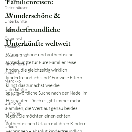
Familienreisen:
Ferienhäuser
Wunderschöne &
Eco-
Unterkünfte
kinderfreundliche
Italien
Österreich
Unterkünfte weltweit
Thailand
Wunderschöne und authentische
Deutschland
Unterkünfte für Eure Familienreise
Kinderhotels
finden, die gleichzeitig wirklich
Südafrika
kinderfreundlich sind? Für viele Eltern
Marokko
klingt das zunächst wie die
Unterkünfte
sprichwörtliche Suche nach der Nadel im
mit Pool
Heuhaufen. Doch es gibt immer mehr
Glamping
Familien, die Wert auf genau beides
&
Camping
legen: Sie möchten einen echten,
Ski-
authentischen Urlaub mit ihren Kindern
Urlaub
verbringen – absolut kinderfreundlich,