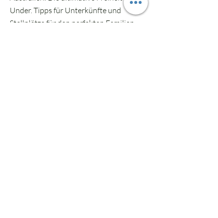
Under. Tipps für Unterkünfte und
Stellplätze für den perfekten Familien-
Roadtrip entlang endloser Küsten.
Macht Schluss mit Kompromissen, bei
denen entweder die Eltern oder die
Kinder zurückstecken müssen. Lasst uns
gemeinsam Orte finden, an denen die
ganze Familie aufblüht, abschaltet und
Erinnerungen fürs Leben sammelt.
Willkommen bei
THE HERMIT CRAB!