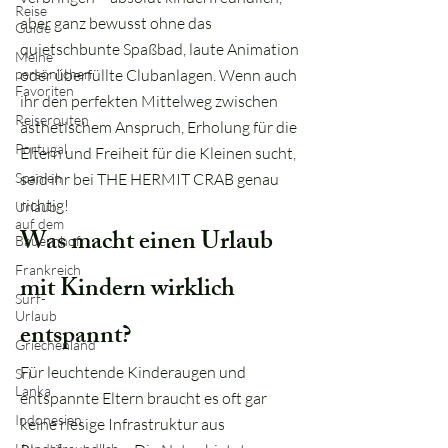
Reise
aber ganz bewusst ohne das
Guide
quietschbunte Spaßbad, laute Animation
Meine
persönlichen
oder überfüllte Clubanlagen. Wenn auch
Favoriten
ihr den perfekten Mittelweg zwischen
Reiserouten
ästhetischem Anspruch, Erholung für die
Portugal
Eltern und Freiheit für die Kleinen sucht,
Spanien
seid ihr bei THE HERMIT CRAB genau
richtig!
Urlaub
auf dem
Was macht einen Urlaub
Bauernhof
Frankreich
mit Kindern wirklich
Surf-
Urlaub
entspannt?
Griechenland
Für leuchtende Kinderaugen und
Sri
Lanka
entspannte Eltern braucht es oft gar
Indonesien
keine riesige Infrastruktur aus