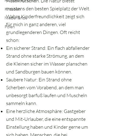
Hundefreundlich
Plastikrutschen. Die Natur bietet
meistens den besten Spielplatz der Welt.
Kroatien
Wahre Kinderfreundlichkeit zeigt sich
Niederlande
für mich in ganz anderen, viel
Polen
grundlegenderen Dingen. Oft reicht
schon:
Ein sicherer Strand: Ein flach abfallender
Strand ohne starke Strömung, an dem
die Kleinen sicher im Wasser planschen
und Sandburgen bauen können.
Saubere Natur: Ein Strand ohne
Scherben vom Vorabend, an dem man
unbesorgt barfuß laufen und Muscheln
sammeln kann.
Eine herzliche Atmosphäre: Gastgeber
und Mit-Urlauber, die eine entspannte
Einstellung haben und Kinder gerne um
sich haben. Menschen, die bei