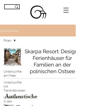
Unterkünfte
Polen
All Posts
Skarpa Resort: Design-
Apartments
Ferienhäuser für
mit
Familien an der
Hotelservice
polnischen Ostsee
Unterkünfte
am Meer
Unterkünfte
mit
Tiererlebnissen
Authentische
Unterkünfte
in den
Bergen