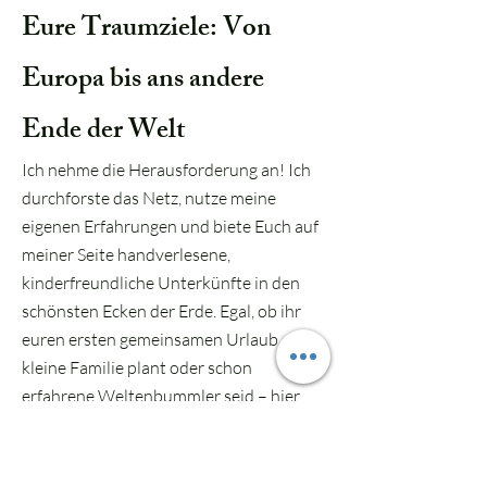
Eure Traumziele: Von
Europa bis ans andere
Ende der Welt
Ich nehme die Herausforderung an! Ich
durchforste das Netz, nutze meine
eigenen Erfahrungen und biete Euch auf
meiner Seite handverlesene,
kinderfreundliche Unterkünfte in den
schönsten Ecken der Erde. Egal, ob ihr
euren ersten gemeinsamen Urlaub als
kleine Familie plant oder schon
erfahrene Weltenbummler seid – hier
findet ihr Inspiration für:
Südostasien: Magische Orte auf Bali, in