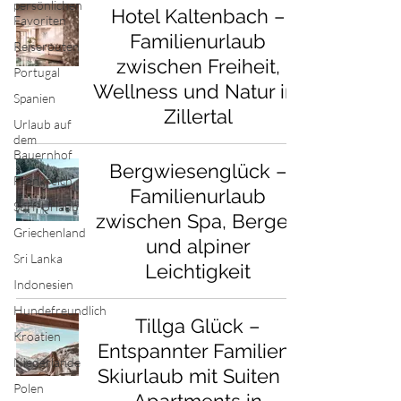
persönlichen
Hotel Kaltenbach –
Favoriten
Familienurlaub
Reiserouten
zwischen Freiheit,
Portugal
Wellness und Natur im
Spanien
Zillertal
Urlaub auf
dem
Bauernhof
Bergwiesenglück –
Frankreich
Familienurlaub
Surf-Urlaub
zwischen Spa, Bergen
Griechenland
und alpiner
Sri Lanka
Leichtigkeit
Indonesien
Hundefreundlich
Tillga Glück –
Kroatien
Entspannter Familien-
Niederlande
Skiurlaub mit Suiten &
Polen