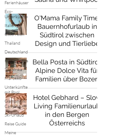
Ferienhäuser
Eco-
Unterkünfte
O'Mama Family Time:
Bauernhofurlaub in
Italien
Südtirol zwischen
Österreich
Design und Tierliebe
Thailand
Deutschland
Kinderhotels
Bella Posta in Südtirol:
Alpine Dolce Vita für
Südafrika
Familien über Bozen
Marokko
Unterkünfte
mit Pool
Hotel Gebhard – Slow
Glamping &
Living Familienurlaub
Camping
in den Bergen
Ski-Urlaub
Österreichs
Reise Guide
Meine