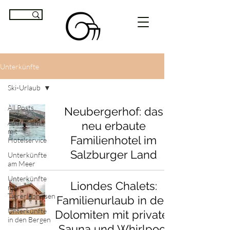
Unterkünfte
Ski-Urlaub
All Posts
Neubergerhof: das
Apartments
neu erbaute
mit
Familienhotel im
Hotelservice
Salzburger Land
Unterkünfte
am Meer
Unterkünfte
Liondes Chalets:
mit
Tiererlebnissen
Familienurlaub in den
Unterkünfte
Dolomiten mit privater
in den Bergen
Sauna und Whirlpool