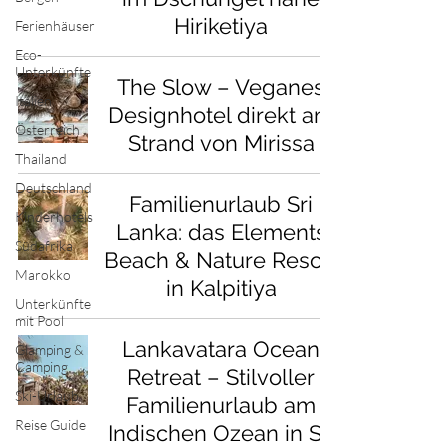
Hiriketiya
Ferienhäuser
Eco-
Unterkünfte
The Slow – Veganes
Italien
Designhotel direkt am
Österreich
Strand von Mirissa
Thailand
Deutschland
Familienurlaub Sri
Kinderhotels
Lanka: das Elements
Südafrika
Beach & Nature Resort
Marokko
in Kalpitiya
Unterkünfte
mit Pool
Lankavatara Ocean
Glamping &
Camping
Retreat – Stilvoller
Ski-Urlaub
Familienurlaub am
Reise Guide
Indischen Ozean in Sri