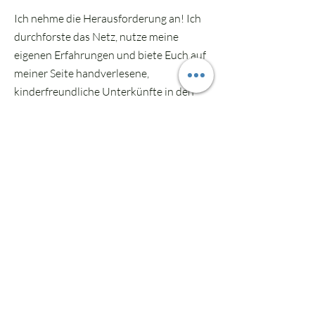
Ich nehme die Herausforderung an! Ich
durchforste das Netz, nutze meine
eigenen Erfahrungen und biete Euch auf
meiner Seite handverlesene,
kinderfreundliche Unterkünfte in den
schönsten Ecken der Erde. Egal, ob ihr
euren ersten gemeinsamen Urlaub als
kleine Familie plant oder schon
erfahrene Weltenbummler seid – hier
findet ihr Inspiration für:
Südostasien: Magische Orte auf Bali, in
Thailand oder Vietnam, wo
Gastfreundschaft großgeschrieben wird
und tropische Gärten zum Entdecken
einladen.
Mittelamerika: Dschungelabenteuer,