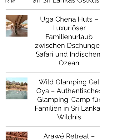
an Sri Lankas Ostküste
Polen
Uga Chena Huts –
Luxuriöser
Familienurlaub
zwischen Dschungel,
Safari und Indischem
Ozean
Wild Glamping Gal
Oya – Authentisches
Glamping-Camp für
Familien in Sri Lankas
Wildnis
Arawé Retreat –