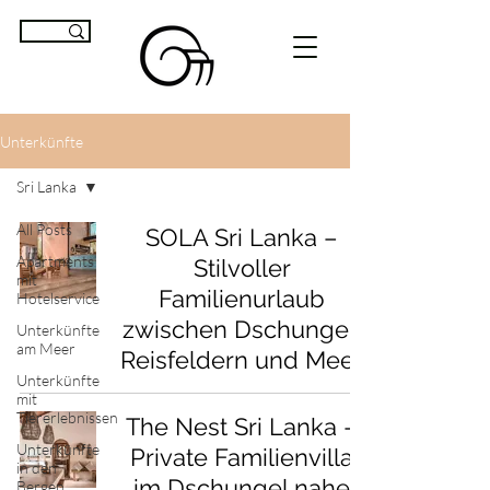
Unterkünfte
Sri Lanka
All Posts
SOLA Sri Lanka –
Apartments
Stilvoller
mit
Familienurlaub
Hotelservice
zwischen Dschungel,
Unterkünfte
am Meer
Reisfeldern und Meer
Unterkünfte
mit
Tiererlebnissen
The Nest Sri Lanka –
Unterkünfte
Private Familienvilla
in den
im Dschungel nahe
Bergen