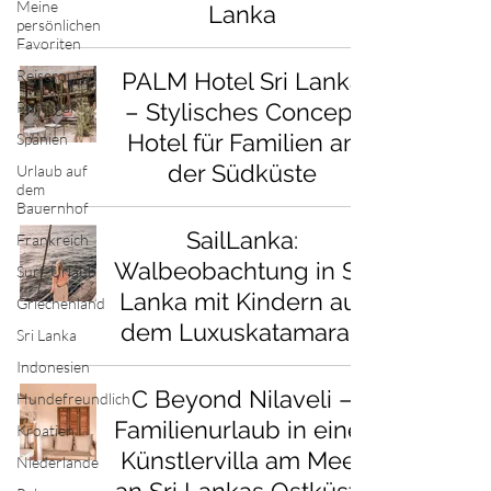
Meine
Lanka
persönlichen
Favoriten
Reiserouten
PALM Hotel Sri Lanka
Portugal
– Stylisches Concept
Hotel für Familien an
Spanien
der Südküste
Urlaub auf
dem
Bauernhof
SailLanka:
Frankreich
Walbeobachtung in Sri
Surf-Urlaub
Lanka mit Kindern auf
Griechenland
dem Luxuskatamaran
Sri Lanka
Indonesien
C Beyond Nilaveli –
Hundefreundlich
Familienurlaub in einer
Kroatien
Künstlervilla am Meer
Niederlande