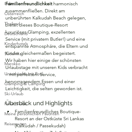
Italien
Familienfreundlichkeit
 harmonisch 
zusammenfließen. Direkt am 
Österreich
unberührten Kalkudah Beach gelegen, 
Thailand
bietet dieses Boutique-Resort 
luxuriöses Glamping, exzellenten 
Deutschland
Service (mit privatem Butler!) und eine 
Kinderhotels
entspannte Atmosphäre, die Eltern und 
Kinder gleichermaßen begeistert.
Südafrika
Wir haben hier einige der schönsten 
Marokko
Urlaubstage mit unseren Kids verbracht 
Unterkünfte mit Pool
– mit perfektem Service, 
hervorragendem Essen und einer 
Glamping & Camping
Leichtigkeit, die selten geworden ist.
Ski-Urlaub
Überblick und Highlights
Reise Guide
Familienfreundliches Boutique-
Meine persönlichen Favoriten
Resort an der Ostküste Sri Lankas 
Reiserouten
(Kalkudah / Passekudah)