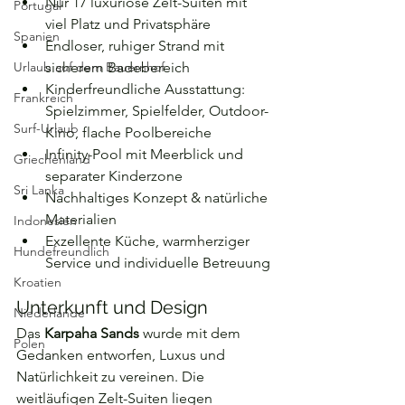
Nur 17 luxuriöse Zelt-Suiten mit 
Portugal
viel Platz und Privatsphäre
Spanien
Endloser, ruhiger Strand mit 
Urlaub auf dem Bauernhof
sicherem Badebereich
Kinderfreundliche Ausstattung: 
Frankreich
Spielzimmer, Spielfelder, Outdoor-
Surf-Urlaub
Kino, flache Poolbereiche
Infinity-Pool mit Meerblick und 
Griechenland
separater Kinderzone
Sri Lanka
Nachhaltiges Konzept & natürliche 
Materialien
Indonesien
Exzellente Küche, warmherziger 
Hundefreundlich
Service und individuelle Betreuung
Kroatien
Unterkunft und Design
Niederlande
Das 
Karpaha Sands
 wurde mit dem 
Polen
Gedanken entworfen, Luxus und 
Natürlichkeit zu vereinen. Die 
weitläufigen Zelt-Suiten liegen 