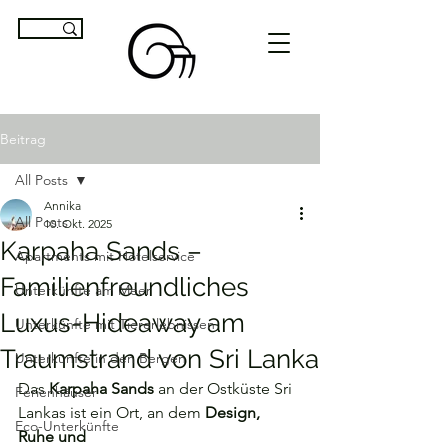
Beitrag
All Posts
Annika
All Posts
10. Okt. 2025
Karpaha Sands –
Apartments mit Hotelservice
Familienfreundliches
Unterkünfte am Meer
Luxus-Hideaway am
Unterkünfte mit Tiererlebnissen
Traumstrand von Sri Lanka
Unterkünfte in den Bergen
Das 
Karpaha Sands
 an der Ostküste Sri 
Ferienhäuser
Lankas ist ein Ort, an dem 
Design, 
Eco-Unterkünfte
Ruhe und 