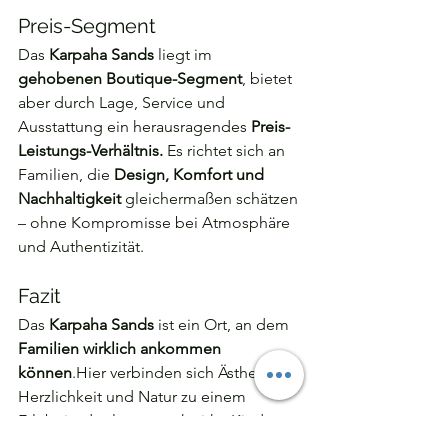
Preis-Segment
Das 
Karpaha Sands
 liegt im 
gehobenen Boutique-Segment
, bietet 
aber durch Lage, Service und 
Ausstattung ein herausragendes 
Preis-
Leistungs-Verhältnis. 
Es richtet sich an 
Familien, die 
Design, Komfort und 
Nachhaltigkeit
 gleichermaßen schätzen 
– ohne Kompromisse bei Atmosphäre 
und Authentizität.
Fazit
Das 
Karpaha Sands
 ist ein Ort, an dem 
Familien wirklich ankommen 
können
.Hier verbinden sich Ästhetik, 
Herzlichkeit und Natur zu einem 
Erlebnis, das lange nachwirkt. Kinder 
spielen frei am Strand oder im Garten, 