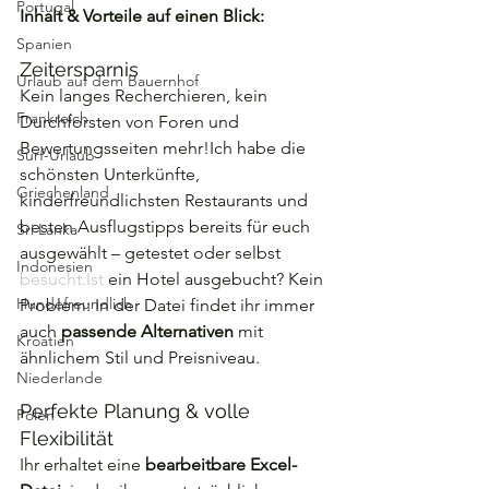
Portugal
Inhalt & Vorteile auf einen Blick:
Spanien
Zeitersparnis
Urlaub auf dem Bauernhof
Kein langes Recherchieren, kein 
Frankreich
Durchforsten von Foren und 
Bewertungsseiten mehr!Ich habe die 
Surf-Urlaub
schönsten Unterkünfte, 
Griechenland
kinderfreundlichsten Restaurants und 
besten Ausflugstipps bereits für euch 
Sri Lanka
ausgewählt – getestet oder selbst 
Indonesien
besucht.Ist
 ein Hotel ausgebucht? Kein 
Hundefreundlich
Problem: In der Datei findet ihr immer 
auch 
passende Alternativen
 mit 
Kroatien
ähnlichem Stil und Preisniveau.
Niederlande
Perfekte Planung & volle 
Polen
Flexibilität
Ihr erhaltet eine 
bearbeitbare Excel-