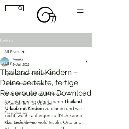
Beitrag
All Posts
Annika
All Posts
8. Juli 2025
Thailand mit Kindern –
Apartments mit Hotelservice
Deine perfekte, fertige
Unterkünfte am Meer
Reiseroute zum Download
Unterkünfte mit Tiererlebnissen
Ihr seid gerade dabei, euren 
Thailand-
Unterkünfte in den Bergen
Urlaub mit Kindern
 zu planen und wisst 
Ferienhäuser
nicht, wo ihr anfangen sollt?Ich kenne 
das Gefühl – so viele Inseln, Orte und 
Eco-Unterkünfte