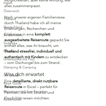
Möglichkeiten, aber keine Ahnung, wie 
Italien
alles zusammenpasst.
Österreich
Nach unserer eigenen Familienreise 
Thailand
durch Thailand habe ich all meine 
Deutschland
Erfahrungen, Recherchen und 
Erlebnisse in eine 
komplett 
Kinderhotels
ausgearbeitete Reiseroute
 gepackt.Sie 
Südafrika
enthält alles, was ihr braucht, um 
Marokko
Thailand stressfrei, individuell und 
authentisch mit Kindern
 zu entdecken 
Unterkünfte mit Pool
– vom Dschungel bis zum Strand.
Glamping & Camping
Was dich erwartet
Ski-Urlaub
Eine 
detaillierte, direkt nutzbare 
Reise Guide
Reiseroute
 in Excel – perfekt für 
Meine persönlichen Favoriten
Familien, die mit Struktur und 
Flexibilität reisen möchten.
Reiserouten