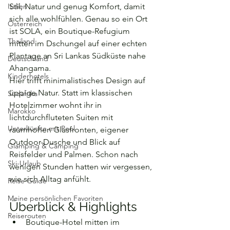
Italien
Stil, Natur und genug Komfort, damit 
sich alle wohlfühlen. Genau so ein Ort 
Österreich
ist SOLA, ein Boutique-Refugium 
Thailand
mitten im Dschungel auf einer echten 
Plantage an Sri Lankas Südküste nahe 
Deutschland
Ahangama.
Kinderhotels
Hier trifft minimalistisches Design auf 
üppige Natur. Statt im klassischen 
Südafrika
Hotelzimmer wohnt ihr in 
Marokko
lichtdurchfluteten Suiten mit 
Unterkünfte mit Pool
raumhohen Glasfronten, eigener 
Outdoor-Dusche und Blick auf 
Glamping & Camping
Reisfelder und Palmen. Schon nach 
Ski-Urlaub
wenigen Stunden hatten wir vergessen, 
wie sich Alltag anfühlt.
Reise Guide
Meine persönlichen Favoriten
Überblick & Highlights
Reiserouten
Boutique-Hotel mitten im 