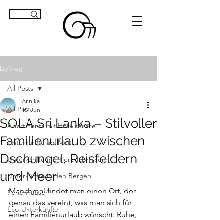
Beitrag
All Posts
Annika
All Posts
15. Juni
SOLA Sri Lanka – Stilvoller
Apartments mit Hotelservice
Familienurlaub zwischen
Unterkünfte am Meer
Dschungel, Reisfeldern
Unterkünfte mit Tiererlebnissen
und Meer
Unterkünfte in den Bergen
Manchmal findet man einen Ort, der 
Ferienhäuser
genau das vereint, was man sich für 
Eco-Unterkünfte
einen Familienurlaub wünscht: Ruhe, 