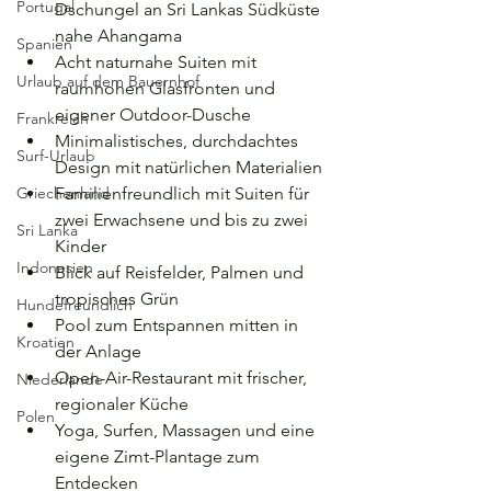
Portugal
Dschungel an Sri Lankas Südküste 
nahe Ahangama
Spanien
Acht naturnahe Suiten mit 
Urlaub auf dem Bauernhof
raumhohen Glasfronten und 
eigener Outdoor-Dusche
Frankreich
Minimalistisches, durchdachtes 
Surf-Urlaub
Design mit natürlichen Materialien
Griechenland
Familienfreundlich mit Suiten für 
zwei Erwachsene und bis zu zwei 
Sri Lanka
Kinder
Indonesien
Blick auf Reisfelder, Palmen und 
tropisches Grün
Hundefreundlich
Pool zum Entspannen mitten in 
Kroatien
der Anlage
Open-Air-Restaurant mit frischer, 
Niederlande
regionaler Küche
Polen
Yoga, Surfen, Massagen und eine 
eigene Zimt-Plantage zum 
Entdecken