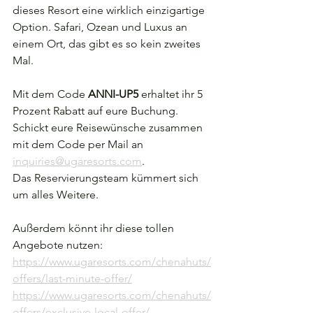
dieses Resort eine wirklich einzigartige 
Option. Safari, Ozean und Luxus an 
einem Ort, das gibt es so kein zweites 
Mal.
Mit dem Code 
ANNI-UP5
 erhaltet ihr 5 
Prozent Rabatt auf eure Buchung. 
Schickt eure Reisewünsche zusammen 
mit dem Code per Mail an 
inquiries@ugaresorts.com
. 
Das Reservierungsteam kümmert sich 
um alles Weitere.
Außerdem könnt ihr diese tollen 
Angebote nutzen: 
https://www.ugaresorts.com/chenahuts/
offers/last-minute-offer/
https://www.ugaresorts.com/chenahuts/
offers/exclusive-local-offer/