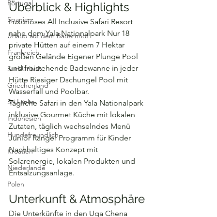
Portugal
Überblick & Highlights
Spanien
Luxuriöses All Inclusive Safari Resort 
nahe dem Yala Nationalpark Nur 18 
Urlaub auf dem Bauernhof
private Hütten auf einem 7 Hektar 
Frankreich
großen Gelände Eigener Plunge Pool 
und freistehende Badewanne in jeder 
Surf-Urlaub
Hütte Riesiger Dschungel Pool mit 
Griechenland
Wasserfall und Poolbar. 
Sri Lanka
Tägliche Safari in den Yala Nationalpark 
inklusive Gourmet Küche mit lokalen 
Indonesien
Zutaten, täglich wechselndes Menü 
Hundefreundlich
Junior Ranger Programm für Kinder 
Nachhaltiges Konzept mit 
Kroatien
Solarenergie, lokalen Produkten und 
Niederlande
Entsalzungsanlage.
Polen
Unterkunft & Atmosphäre
Die Unterkünfte in den Uga Chena 