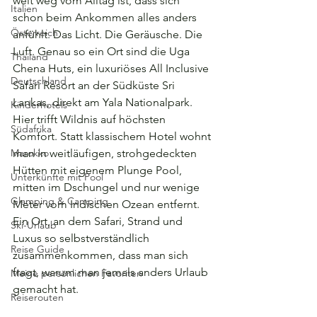
weit weg vom Alltag ist, dass sich 
Italien
schon beim Ankommen alles anders 
Österreich
anfühlt. Das Licht. Die Geräusche. Die 
Luft. Genau so ein Ort sind die Uga 
Thailand
Chena Huts, ein luxuriöses All Inclusive 
Deutschland
Safari Resort an der Südküste Sri 
Lankas, direkt am Yala Nationalpark. 
Kinderhotels
Hier trifft Wildnis auf höchsten 
Südafrika
Komfort. Statt klassischem Hotel wohnt 
Marokko
man in weitläufigen, strohgedeckten 
Hütten mit eigenem Plunge Pool, 
Unterkünfte mit Pool
mitten im Dschungel und nur wenige 
Glamping & Camping
Meter vom Indischen Ozean entfernt. 
Ein Ort, an dem Safari, Strand und 
Ski-Urlaub
Luxus so selbstverständlich 
Reise Guide
zusammenkommen, dass man sich 
fragt, warum man jemals anders Urlaub 
Meine persönlichen Favoriten
gemacht hat.
Reiserouten