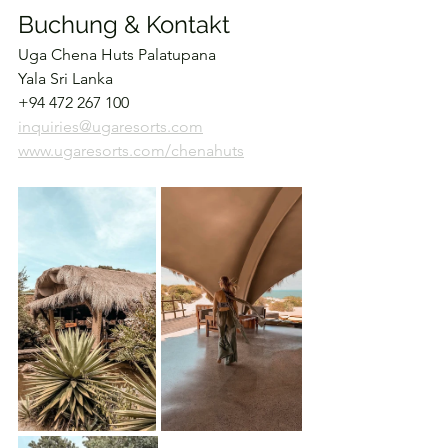
Buchung & Kontakt
Uga Chena Huts Palatupana
Yala Sri Lanka 
+94 472 267 100
inquiries@ugaresorts.com
www.ugaresorts.com/chenahuts