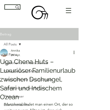
Beitrag
All Posts
Annika
All Posts
29. Apr.
Uga Chena Huts –
Apartments mit Hotelservice
Luxuriöser Familienurlaub
Unterkünfte am Meer
zwischen Dschungel,
Unterkünfte mit Tiererlebnissen
Safari und Indischem
Unterkünfte in den Bergen
Ozean
Ferienhäuser
Manchmal findet man einen Ort, der so 
Eco-Unterkünfte