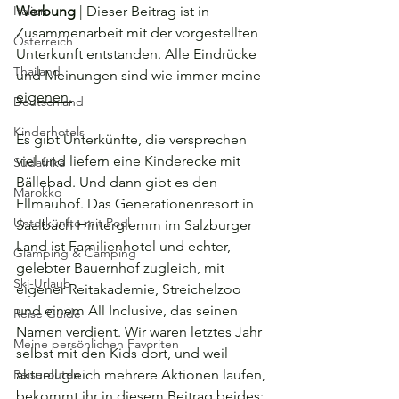
Italien
Werbung
 | Dieser Beitrag ist in 
Zusammenarbeit mit der vorgestellten 
Österreich
Unterkunft entstanden. Alle Eindrücke 
Thailand
und Meinungen sind wie immer meine 
eigenen.
Deutschland
Kinderhotels
Es gibt Unterkünfte, die versprechen 
viel und liefern eine Kinderecke mit 
Südafrika
Bällebad. Und dann gibt es den 
Marokko
Ellmauhof. Das Generationenresort in 
Unterkünfte mit Pool
Saalbach Hinterglemm im Salzburger 
Land ist Familienhotel und echter, 
Glamping & Camping
gelebter Bauernhof zugleich, mit 
Ski-Urlaub
eigener Reitakademie, Streichelzoo 
und einem All Inclusive, das seinen 
Reise Guide
Namen verdient. Wir waren letztes Jahr 
Meine persönlichen Favoriten
selbst mit den Kids dort, und weil 
Reiserouten
aktuell gleich mehrere Aktionen laufen, 
bekommt ihr in diesem Beitrag beides: 