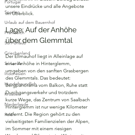
Portugal
unsere Eindrücke und alle Angebote 
Spanien
im Überblick.
Urlaub auf dem Bauernhof
Lage: Auf der Anhöhe 
Frankreich
über dem Glemmtal
Surf-Urlaub
Griechenland
Der Ellmauhof liegt in Alleinlage auf 
Sri Lanka
einer Anhöhe in Hinterglemm, 
umgeben von den sanften Grasbergen 
Indonesien
des Glemmtals. Das bedeutet: 
Hundefreundlich
Bergpanorama vom Balkon, Ruhe statt 
Durchgangsverkehr und trotzdem 
Kroatien
kurze Wege, das Zentrum von Saalbach 
Niederlande
Hinterglemm ist nur wenige Kilometer 
entfernt. Die Region gehört zu den 
Polen
vielseitigsten Familienzielen der Alpen, 
im Sommer mit einem riesigen 