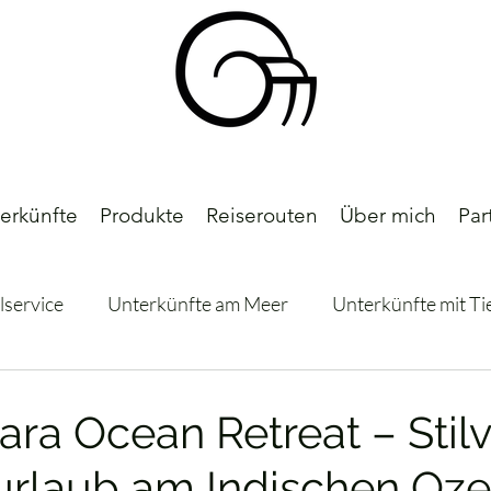
erkünfte
Produkte
Reiserouten
Über mich
Par
lservice
Unterkünfte am Meer
Unterkünfte mit Ti
Ferienhäuser
Eco-Unterkünfte
Italien
Öste
ra Ocean Retreat – Stilv
urlaub am Indischen Oze
ls
Südafrika
Marokko
Unterkünfte mit Pool