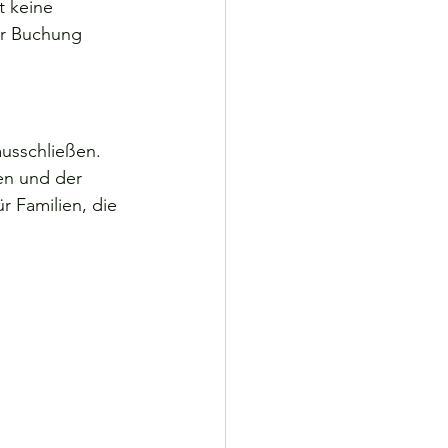
t keine 
er Buchung 
ausschließen.
en und der 
 Familien, die 