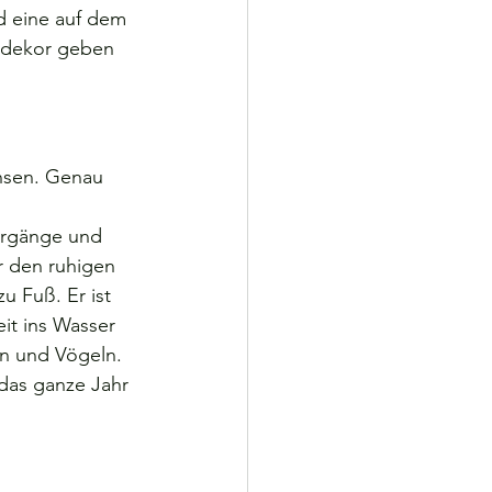
nd eine auf dem 
lzdekor geben 
hsen. Genau 
iergänge und 
 den ruhigen 
 Fuß. Er ist 
it ins Wasser 
n und Vögeln. 
das ganze Jahr 