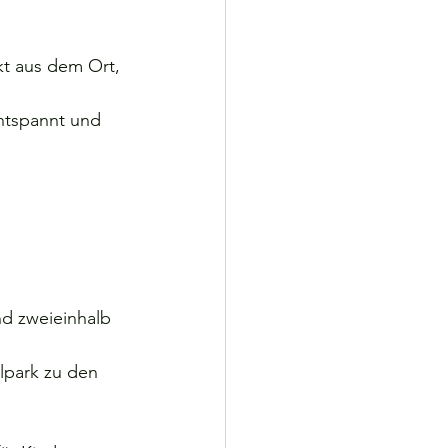
kt aus dem Ort, 
ntspannt und 
nd zweieinhalb 
lpark zu den 