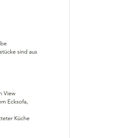
lbe 
stücke sind aus 
 
n View
em Ecksofa, 
teter Küche 