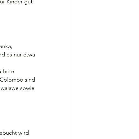
ür Kinder gut 
anka, 
d es nur etwa 
uthern 
n Colombo sind 
awalawe sowie 
ebucht wird 