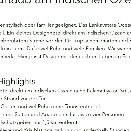
a
Meine persönlichen Favoriten
Reiserouten
Po
er stylisch oder familiengeeignet. Das Lankavatara Ocea
l. Ein kleines Designhotel direkt am Indischen Ozean an
unberührtem Strand vor der Tür, tropischem Garten und 
Frankreich
Surf-Urlaub
Griechenland
Sri 
 kein Lärm. Dafür viel Ruhe und viele Familien. Wir waren
emerkt: Hier passt Design mit dem echten Leben im Fisc
en
Niederlande
Highlights
otel direkt am Indischen Ozean nahe Kalametiya an Sri 
r Strand vor der Tür
 Garten und viel Ruhe ohne Touristentrubel
ch mit Suiten und Apartments für bis zu vier Personen
lschutzgebiet nur 1,5 km entfernt
alawe und Yala Nationalpark in rund anderthalb Stunden