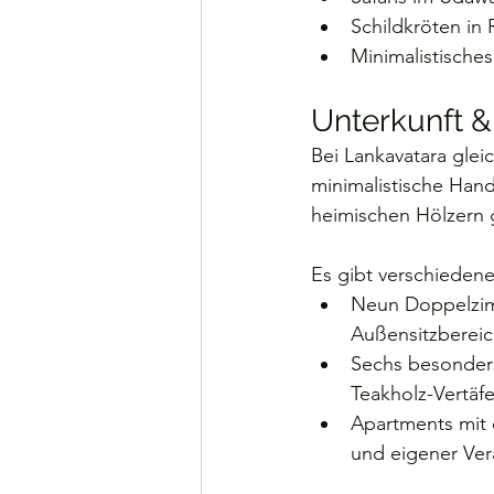
Schildkröten in
Minimalistische
Unterkunft 
Bei Lankavatara glei
minimalistische Hand
heimischen Hölzern g
Es gibt verschiedene
Neun Doppelzim
Außensitzbereic
Sechs besonders
Teakholz-Vertäf
Apartments mit 
und eigener Ver