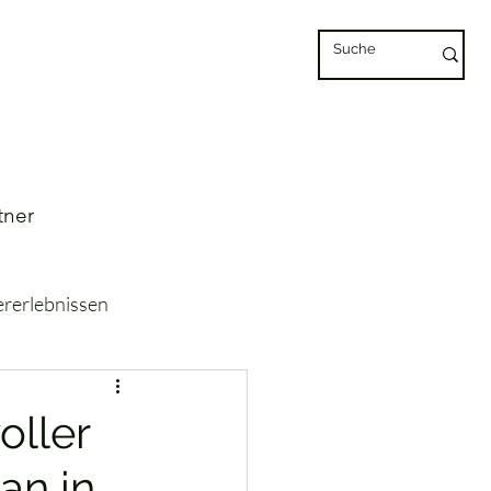
tner
ererlebnissen
rreich
Thailand
oller
an in
Glamping & Camping