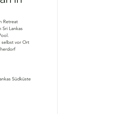
rtugal
Spanien
n Retreat 
 Sri Lankas 
Pool.
Lanka
Indonesien
 selbst vor Ort 
herdorf 
Lankas Südküste