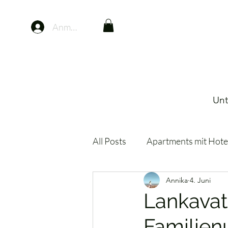
Anmelden
Unt
All Posts
Apartments mit Hote
Annika
4. Juni
Unterkünfte in den Bergen
Lankavata
Familien
Deutschland
Kinderhote