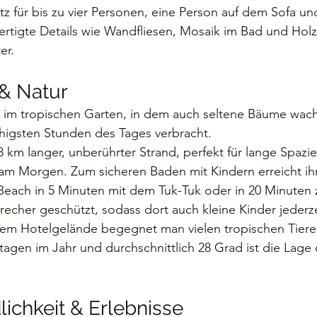
atz für bis zu vier Personen, eine Person auf dem Sofa u
fertigte Details wie Wandfliesen, Mosaik im Bad und Ho
er.
 & Natur
en im tropischen Garten, in dem auch seltene Bäume wac
uhigsten Stunden des Tages verbracht.
n 8 km langer, unberührter Strand, perfekt für lange Spaz
m Morgen. Zum sicheren Baden mit Kindern erreicht ihr
each in 5 Minuten mit dem Tuk-Tuk oder in 20 Minuten zu
echer geschützt, sodass dort auch kleine Kinder jederze
em Hotelgelände begegnet man vielen tropischen Tiere
agen im Jahr und durchschnittlich 28 Grad ist die Lage 
lichkeit & Erlebnisse