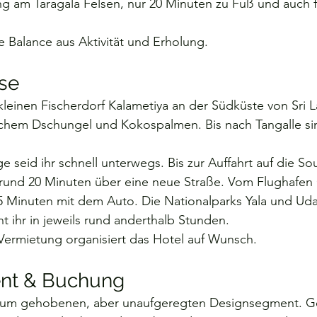
 am Taragala Felsen, nur 20 Minuten zu Fuß und auch f
e Balance aus Aktivität und Erholung.
se
 kleinen Fischerdorf Kalametiya an der Südküste von Sri L
hem Dschungel und Kokospalmen. Bis nach Tangalle sin
e seid ihr schnell unterwegs. Bis zur Auffahrt auf die So
r rund 20 Minuten über eine neue Straße. Vom Flughafe
5 Minuten mit dem Auto. Die Nationalparks Yala und Ud
ht ihr in jeweils rund anderthalb Stunden.
-Vermietung organisiert das Hotel auf Wunsch.
nt & Buchung
 zum gehobenen, aber unaufgeregten Designsegment. G