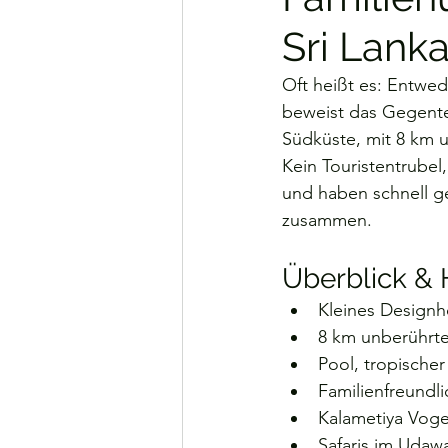
Sri Lank
Ski-Urlaub
Reise Guide
Oft heißt es: Entwed
beweist das Gegentei
Südküste, mit 8 km 
Urlaub auf dem Bauernhof
Kein Touristentrubel,
und haben schnell g
zusammen.
Hundefreundlich
Kroati
Überblick & 
Kleines Designh
8 km unberührte
Pool, tropischer
Familienfreundli
Kalametiya Voge
Safaris im Udaw